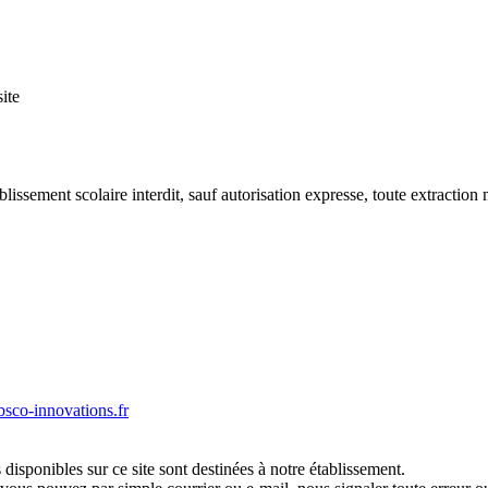
ite
blissement scolaire interdit, sauf autorisation expresse, toute extractio
co-innovations.fr
disponibles sur ce site sont destinées à notre établissement.