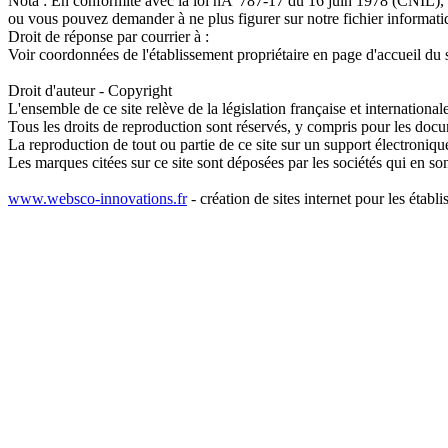
Nota : En conformité avec la loi nÂ°787-17 du 16 juin 1978 (CNIL), v
ou vous pouvez demander à ne plus figurer sur notre fichier informati
Droit de réponse par courrier à :
Voir coordonnées de l'établissement propriétaire en page d'accueil du s
Droit d'auteur - Copyright
L'ensemble de ce site relève de la législation française et internationale 
Tous les droits de reproduction sont réservés, y compris pour les doc
La reproduction de tout ou partie de ce site sur un support électronique
Les marques citées sur ce site sont déposées par les sociétés qui en son
www.websco-innovations.fr
- création de sites internet pour les établ