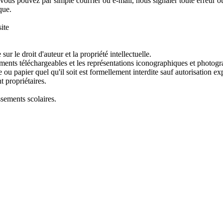
ous pouvez par simple courrier ou e-mail, nous signaler toute erreur 
que.
ite
sur le droit d'auteur et la propriété intellectuelle.
uments téléchargeables et les représentations iconographiques et photog
 ou papier quel qu'il soit est formellement interdite sauf autorisation ex
t propriétaires.
issements scolaires.