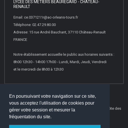
LYCÉE DES MÉTIERS BEAUREGARD - CHATEAU-
RENAULT
Email: ce.0371211r@ac-orleans-tours.fr
Téléphone: 02.47.29.80.00
Adresse: 15 rue André Bauchant, 37110 Château-Renault
FRANCE
Notre établissement accueille le public aux horaires suivants :
8h00 12h30 - 14h00 17h00 - Lundi, Mardi, Jeudi, Vendredi
et le mercredi de 8h00 à 12h30
En poursuivant votre navigation sur ce site,
vous acceptez l'utilisation de cookies pour
© 2022
Websco Innovations
-
Mentions Légales
-
Liste Complète des
gérer votre session et mesurer la
articles
fréquentation du site.